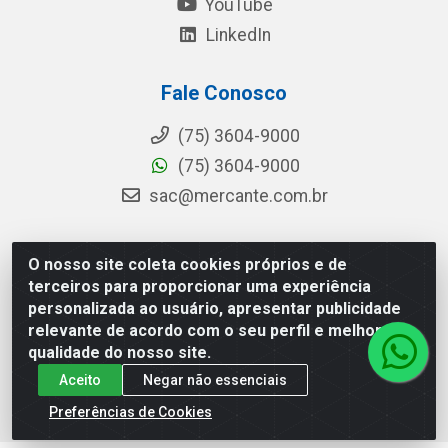
YouTube
LinkedIn
Fale Conosco
(75) 3604-9000
(75) 3604-9000
sac@mercante.com.br
O nosso site coleta cookies próprios e de
Mercante Distribuidora - Rua Mercante, 699 - Aviário,
terceiros para proporcionar uma experiência
Feira de Santana/BA - CEP 44.096-218 - CNPJ
personalizada ao usuário, apresentar publicidade
96.755.848/0001-08
relevante de acordo com o seu perfil e melhorar a
qualidade do nosso site.
Aceito
Negar não essenciais
Preferências de Cookies