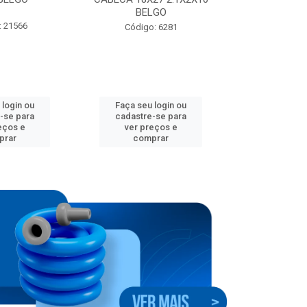
BELGO
: 21566
Código:
Código: 6281
 login ou
Faça seu login ou
Faça seu 
-se para
cadastre-se para
cadastre
eços e
ver preços e
ver pr
prar
comprar
comp