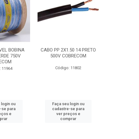
VEL BOBINA
CABO PP 2X1.50 14 PRETO
CABO FLEXI
ERDE 750V
500V COBRECOM
AZUL 750V
ECOM
Código: 11802
Código:
: 11964
 login ou
Faça seu login ou
Faça seu 
-se para
cadastre-se para
cadastre
eços e
ver preços e
ver pr
prar
comprar
comp