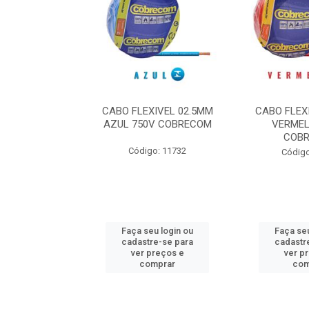
1.50 14 PRETO
CABO FLEXIVEL 02.5MM
CABO FLEX
COBRECOM
AZUL 750V COBRECOM
VERMEL
COB
o: 11802
Código: 11732
Código
u login ou
Faça seu login ou
Faça seu
e-se para
cadastre-se para
cadastr
reços e
ver preços e
ver p
mprar
comprar
com