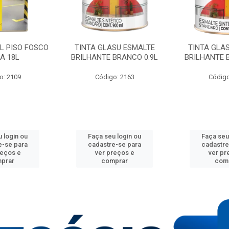
IL PISO FOSCO
TINTA GLASU ESMALTE
TINTA GLA
A 18L
BRILHANTE BRANCO 0.9L
BRILHANTE 
o: 2109
Código: 2163
Código
 login ou
Faça seu login ou
Faça seu
e-se para
cadastre-se para
cadastre
reços e
ver preços e
ver pr
prar
comprar
com