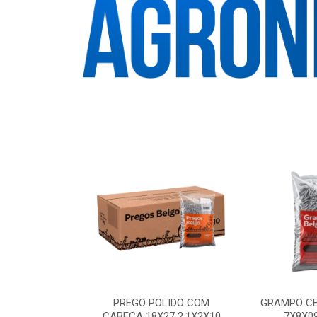
PADO FORTTE
PREGO POLIDO COM
GRAMPO CE
 BELGO
CABECA 18X27 2.1X2X10
7X8X0