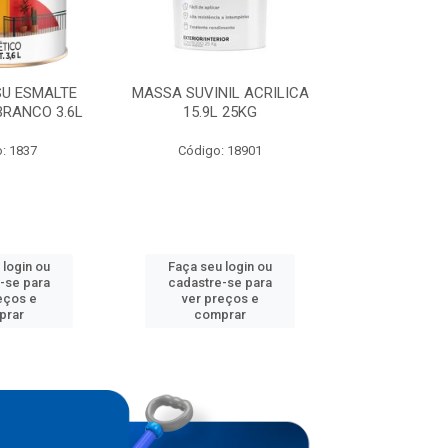
SU ESMALTE
MASSA SUVINIL ACRILICA
TINTA SUVIN
BRANCO 3.6L
15.9L 25KG
RENDE COB
BRANC
: 1837
Código: 18901
Código:
 login ou
Faça seu login ou
Faça seu 
-se para
cadastre-se para
cadastre
eços e
ver preços e
ver pr
prar
comprar
comp