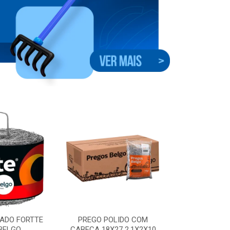
ADO FORTTE
PREGO POLIDO COM
GRAMPO CER
BELGO
CABECA 18X27 2.1X2X10
7X8X09