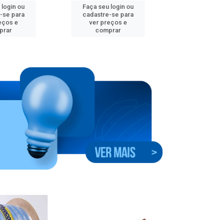
 login ou
Faça seu login ou
Faça seu 
-se para
cadastre-se para
cadastre
eços e
ver preços e
ver pr
prar
comprar
comp