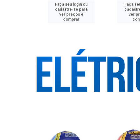
u login ou
Faça seu login ou
Faça seu
e-se para
cadastre-se para
cadastr
reços e
ver preços e
ver p
mprar
comprar
com