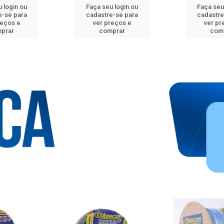
 login ou
Faça seu login ou
Faça seu
e-se para
cadastre-se para
cadastre
reços e
ver preços e
ver pr
prar
comprar
com