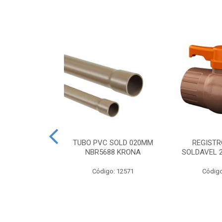
SIFONADA
TUBO PVC SOLD 020MM
REGISTR
00X50 GRELHA
NBR5688 KRONA
SOLDAVEL 
 N5 KRONA
Código: 12571
Código
o: 2935