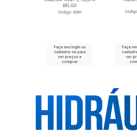
BELGO
o: 21566
Código
Código: 6281
u login ou
Faça seu login ou
Faça seu
e-se para
cadastre-se para
cadastr
reços e
ver preços e
ver p
mprar
comprar
com