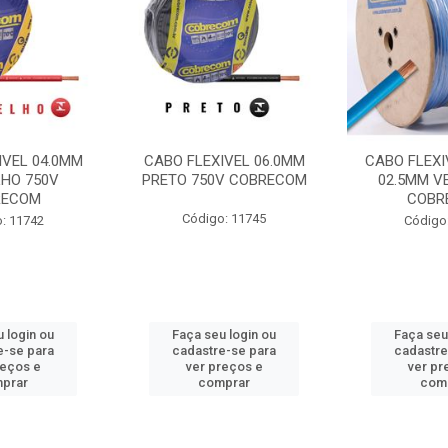
IVEL 04.0MM
CABO FLEXIVEL 06.0MM
CABO FLEXI
HO 750V
PRETO 750V COBRECOM
02.5MM V
RECOM
COBR
Código: 11745
: 11742
Código
 login ou
Faça seu login ou
Faça seu
e-se para
cadastre-se para
cadastre
reços e
ver preços e
ver pr
prar
comprar
com