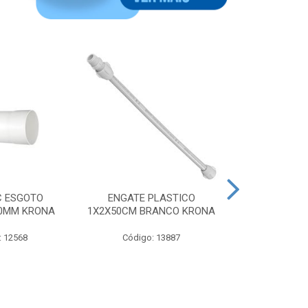
C ESGOTO
ENGATE PLASTICO
CAIXA S
00MM KRONA
1X2X50CM BRANCO KRONA
QUADRADA 10
BRANCA N
: 12568
Código: 13887
Código