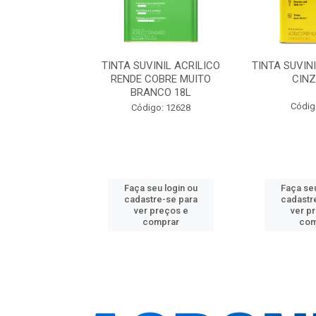
NIL ACRILICA
TINTA SUVINIL ACRILICO
TINTA SUVIN
L 25KG
RENDE COBRE MUITO
CINZ
BRANCO 18L
o: 18901
Códig
Código: 12628
u login ou
Faça seu login ou
Faça seu
e-se para
cadastre-se para
cadastr
reços e
ver preços e
ver p
mprar
comprar
com