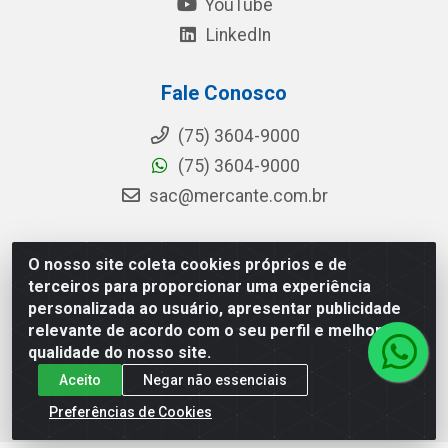
YouTube
LinkedIn
Fale Conosco
(75) 3604-9000
(75) 3604-9000
sac@mercante.com.br
O nosso site coleta cookies próprios e de
Mercante Distribuidora - Rua Mercante, 699 - Aviário,
terceiros para proporcionar uma experiência
Feira de Santana/BA - CEP 44.096-218 - CNPJ
personalizada ao usuário, apresentar publicidade
96.755.848/0001-08
relevante de acordo com o seu perfil e melhorar a
qualidade do nosso site.
Aceito
Negar não essenciais
Preferências de Cookies