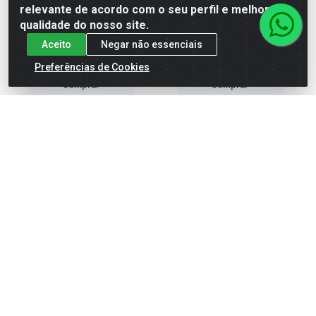
Embalagem: UN
Embalagem: UN-05UN
relevante de acordo com o seu perfil e melhorar a
qualidade do nosso site.
Aceito
Negar não essenciais
Faça seu login ou
Faça seu login ou
cadastre-se para
cadastre-se para
Preferências de Cookies
ver preços e
ver preços e
comprar
comprar
ABRACADEIRA NYLON
ABRACADEIRA NYLON
200X4.8 BRANCA FOXLUX
100X2.5 BRANCA FOXLUX