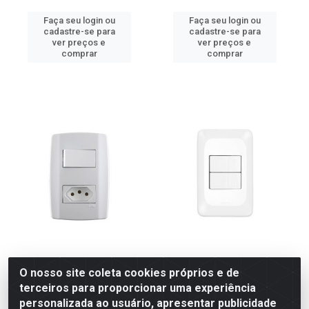
Faça seu login ou
Faça seu login ou
cadastre-se para
cadastre-se para
ver preços e
ver preços e
comprar
comprar
INTERRUPTOR ILUMI SLIM 1
INTERRUPITOR PIAL POP 2
O nosso site coleta cookies próprios e de
TECLAS TOMADA 2P T 10A
TECLAS SIMPLES 4X2 10A
terceiros para proporcionar uma experiência
BRANCO
personalizada ao usuário, apresentar publicidade
Código: 21889
Código: 12241