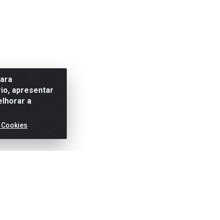
para
io, apresentar
elhorar a
 Cookies