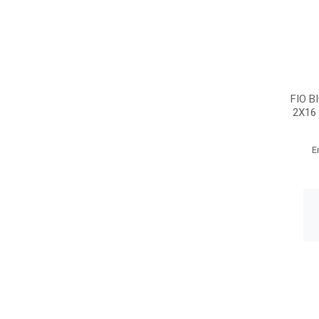
FIO 
2X16
E