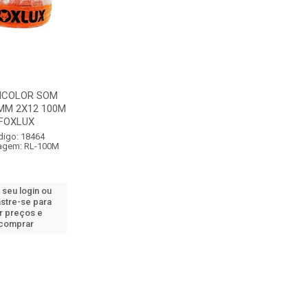
BICOLOR SOM
MM 2X12 100M
FOXLUX
digo: 18464
agem: RL-100M
 seu login ou
stre-se para
r preços e
comprar