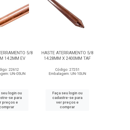
TERRAMENTO 5/8
HASTE ATERRAMENTO 5/8
0M 14.2MM EV
14.28MM X 2400MM TAF
digo: 22612
Código: 27251
agem: UN-05UN
Embalagem: UN-10UN
 seu login ou
Faça seu login ou
stre-se para
cadastre-se para
r preços e
ver preços e
comprar
comprar