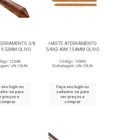
TERRAMENTO 3/8
HASTE ATERRAMENTO
M 9.52MM OLIVO
5/8X2.40M 15.8MM OLIVO
digo: 12598
Código: 15995
agem: UN-10UN
Embalagem: UN-10UN
 seu login ou
Faça seu login ou
stre-se para
cadastre-se para
r preços e
ver preços e
comprar
comprar