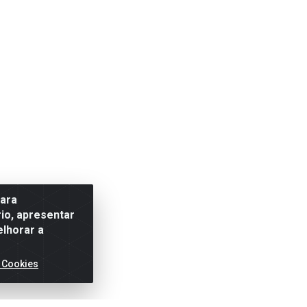
para
io, apresentar
elhorar a
 Cookies