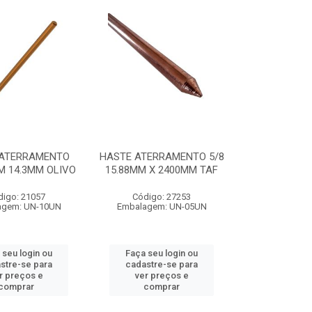
 ATERRAMENTO
HASTE ATERRAMENTO 5/8
M 14.3MM OLIVO
15.88MM X 2400MM TAF
digo: 21057
Código: 27253
agem: UN-10UN
Embalagem: UN-05UN
 seu login ou
Faça seu login ou
stre-se para
cadastre-se para
r preços e
ver preços e
comprar
comprar