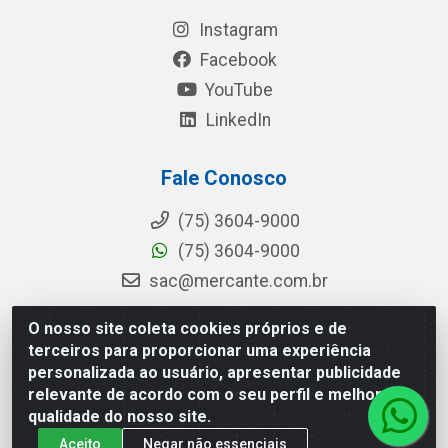
Instagram
Facebook
YouTube
LinkedIn
Fale Conosco
(75) 3604-9000
(75) 3604-9000
sac@mercante.com.br
O nosso site coleta cookies próprios e de
terceiros para proporcionar uma experiência
Mercante Distribuidora - Rua Mercante, 699 - Aviário, Feira de
personalizada ao usuário, apresentar publicidade
Santana/BA - CEP 44.096-218 - CNPJ 96.755.848/0001-08
relevante de acordo com o seu perfil e melhorar a
qualidade do nosso site.
Aceito
Negar não essenciais