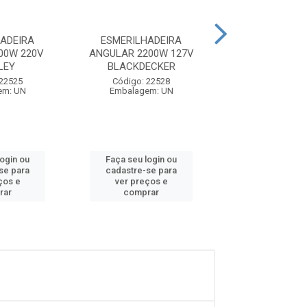
ADEIRA
ESMERILHADEIRA
ESMERILHAD
00W 220V
ANGULAR 2200W 127V
ANGULAR 9 220
LEY
BLACKDECKER
BLACKDE
 22525
Código: 22528
Código: 22
em: UN
Embalagem: UN
Embalagem:
login ou
Faça seu login ou
Faça seu log
se para
cadastre-se para
cadastre-se 
ços e
ver preços e
ver preços
rar
comprar
comprar