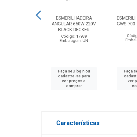
ERILHADEIRA
ESMERILHADEIRA
ESMERILH
AR 700W 127V
ANGULAR 650W 220V
GWS 700
DEWALT
BLACK DECKER
Códig
digo: 18296
Código: 17939
Embal
balagem: UN
Embalagem: UN
 seu login ou
Faça seu login ou
Faça se
astre-se para
cadastre-se para
cadast
er preços e
ver preços e
ver 
comprar
comprar
co
Características