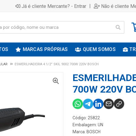
|
Já é cliente Mercante? - Entrar
Não é cliente Me
TOS
MARCAS PRÓPRIAS
QUEM SOMOS
TR
ULAR
ESMERILHADEIRA 4.1/2” SKIL 9002 700W 220V BOSCH
ESMERILHADEI
700W 220V B
Código: 25822
Embalagem: UN
Marca:
BOSCH