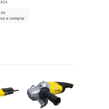
TADA
 ou
ços e comprar