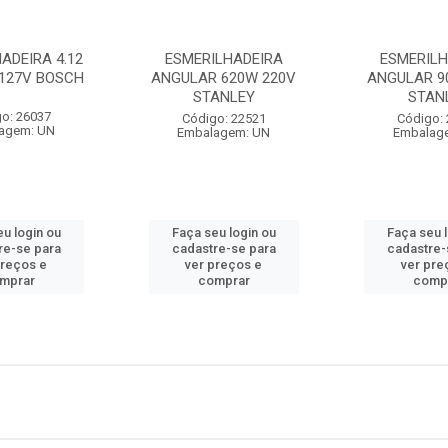
ADEIRA 4.12
ESMERILHADEIRA
ESMERILH
 127V BOSCH
ANGULAR 620W 220V
ANGULAR 9
STANLEY
STAN
o: 26037
Código: 22521
Código:
agem: UN
Embalagem: UN
Embalag
u login ou
Faça seu login ou
Faça seu 
re-se para
cadastre-se para
cadastre-
preços e
ver preços e
ver pre
mprar
comprar
comp