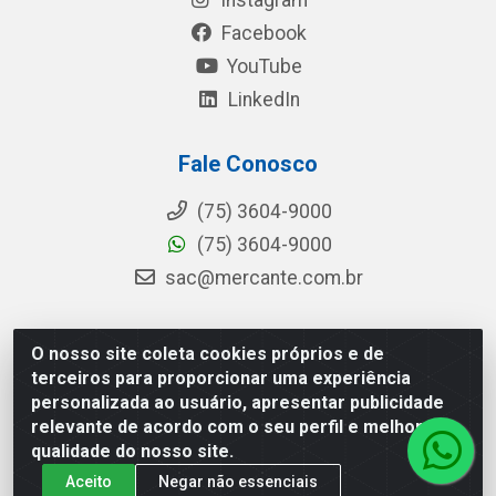
Instagram
Facebook
YouTube
LinkedIn
Fale Conosco
(75) 3604-9000
(75) 3604-9000
sac@mercante.com.br
O nosso site coleta cookies próprios e de
Mercante Distribuidora - Rua Mercante, 699 - Aviário,
terceiros para proporcionar uma experiência
Feira de Santana/BA - CEP 44.096-218 - CNPJ
personalizada ao usuário, apresentar publicidade
96.755.848/0001-08
relevante de acordo com o seu perfil e melhorar a
qualidade do nosso site.
Aceito
Negar não essenciais