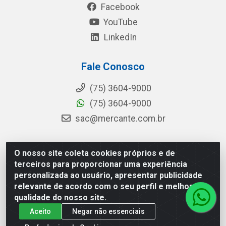
Facebook
YouTube
LinkedIn
Fale Conosco
(75) 3604-9000
(75) 3604-9000
sac@mercante.com.br
O nosso site coleta cookies próprios e de
Mercante Distribuidora - Rua Mercante, 699 - Aviário,
terceiros para proporcionar uma experiência
Feira de Santana/BA - CEP 44.096-218 - CNPJ
personalizada ao usuário, apresentar publicidade
96.755.848/0001-08
relevante de acordo com o seu perfil e melhorar a
qualidade do nosso site.
Aceito
Negar não essenciais