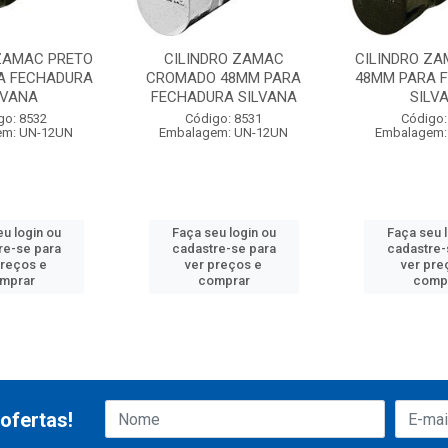
 ZAMAC PRETO
CILINDRO ZAMAC
CILINDRO ZA
A FECHADURA
CROMADO 48MM PARA
48MM PARA 
LVANA
FECHADURA SILVANA
SILV
go: 8532
Código: 8531
Código:
em: UN-12UN
Embalagem: UN-12UN
Embalagem:
u login ou
Faça seu login ou
Faça seu 
re-se para
cadastre-se para
cadastre-
preços e
ver preços e
ver pre
mprar
comprar
comp
ofertas!