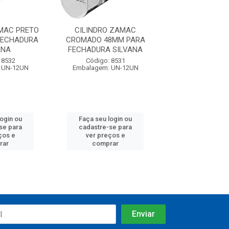
MAC PRETO
CILINDRO ZAMAC
CILINDRO ZAMA
FECHADURA
CROMADO 48MM PARA
48MM PARA FE
ANA
FECHADURA SILVANA
SILVAN
 8532
Código: 8531
Código: 85
 UN-12UN
Embalagem: UN-12UN
Embalagem: U
login ou
Faça seu login ou
Faça seu log
se para
cadastre-se para
cadastre-se 
ços e
ver preços e
ver preços
rar
comprar
comprar