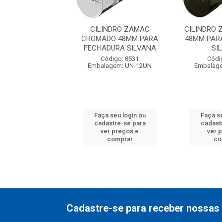
RO ZAMAC PRETO
CILINDRO ZAMAC
CILINDRO
ARA FECHADURA
CROMADO 48MM PARA
48MM PAR
SILVANA
FECHADURA SILVANA
SI
ódigo: 8532
Código: 8531
Códi
agem: UN-12UN
Embalagem: UN-12UN
Embalag
 seu login ou
Faça seu login ou
Faça se
astre-se para
cadastre-se para
cadast
er preços e
ver preços e
ver 
comprar
comprar
co
Cadastre-se para receber nossas 