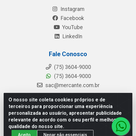
Instagram
Facebook
YouTube
LinkedIn
Fale Conosco
(75) 3604-9000
(75) 3604-9000
sac@mercante.com.br
O nosso site coleta cookies próprios e de
terceiros para proporcionar uma experiência
Mercante Distribuidora - Rua Mercante, 699 - Aviário, Feira de
personalizada ao usuário, apresentar publicidade
Santana/BA - CEP 44.096-218 - CNPJ 96.755.848/0001-08
relevante de acordo com o seu perfil e melhorar a
qualidade do nosso site.
Aceito
Negar não essenciais