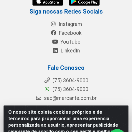
Siga nossas Redes Sociais
Instagram
Facebook
YouTube
LinkedIn
Fale Conosco
(75) 3604-9000
(75) 3604-9000
sac@mercante.com.br
O nosso site coleta cookies próprios e de
terceiros para proporcionar uma experiência
Mercante Distribuidora - Rua Mercante, 699 - Aviário, Feira de
personalizada ao usuário, apresentar publicidade
Santana/BA - CEP 44.096-218 - CNPJ 96.755.848/0001-08
relevante de acordo com o seu perfil e melhorar a