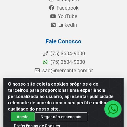
Facebook
YouTube
LinkedIn
Fale Conosco
(75) 3604-9000
(75) 3604-9000
sac@mercante.com.br
O nosso site coleta cookies próprios e de
terceiros para proporcionar uma experiência
Mercante Distribuidora - Rua Mercante, 699 - Aviário, Feira de
personalizada ao usuário, apresentar publicidade
Santana/BA - CEP 44.096-218 - CNPJ 96.755.848/0001-08
relevante de acordo com o seu perfil e melhorar a
qualidade do nosso site.
Aceito
Negar não essenciais
Preferências de Cookies