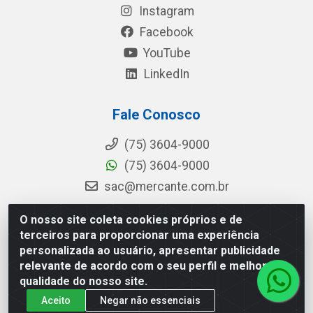
Instagram
Facebook
YouTube
LinkedIn
Fale Conosco
(75) 3604-9000
(75) 3604-9000
sac@mercante.com.br
O nosso site coleta cookies próprios e de
terceiros para proporcionar uma experiência
Mercante Distribuidora - Rua Mercante, 699 - Aviário, Feira de
personalizada ao usuário, apresentar publicidade
Santana/BA - CEP 44.096-218 - CNPJ 96.755.848/0001-08
relevante de acordo com o seu perfil e melhorar a
qualidade do nosso site.
Aceito
Negar não essenciais