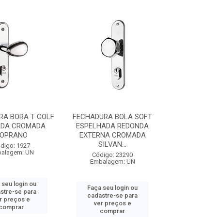
RA BORA T GOLF
FECHADURA BOLA SOFT
DA CROMADA
ESPELHADA REDONDA
OPRANO
EXTERNA CROMADA
SILVAN...
digo: 1927
alagem: UN
Código: 23290
Embalagem: UN
 seu login ou
Faça seu login ou
stre-se para
cadastre-se para
r preços e
ver preços e
comprar
comprar