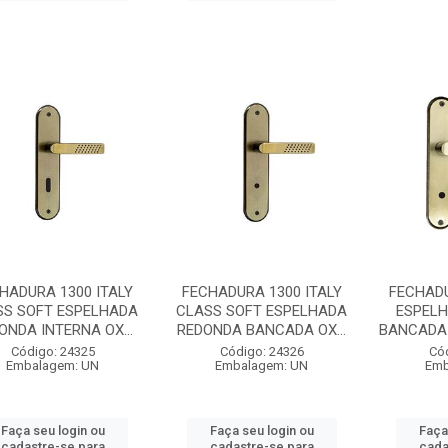
HADURA 1300 ITALY
FECHADURA 1300 ITALY
FECHADU
SS SOFT ESPELHADA
CLASS SOFT ESPELHADA
ESPEL
ONDA INTERNA OX...
REDONDA BANCADA OX...
BANCADA 
Código: 24325
Código: 24326
Có
Embalagem: UN
Embalagem: UN
Emb
Faça seu login ou
Faça seu login ou
Faça
cadastre-se para
cadastre-se para
cada