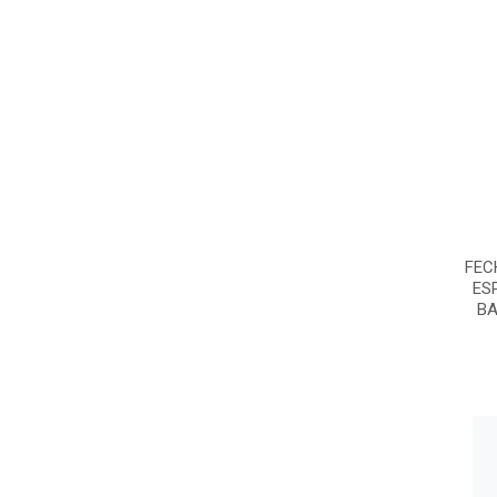
FEC
ES
B