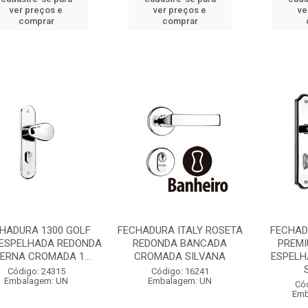
ver preços e
ver preços e
ve
comprar
comprar
HADURA 1300 GOLF
FECHADURA ITALY ROSETA
FECHAD
 ESPELHADA REDONDA
REDONDA BANCADA
PREM
ERNA CROMADA 1...
CROMADA SILVANA
ESPEL
Código: 24315
Código: 16241
Embalagem: UN
Embalagem: UN
Có
Emb