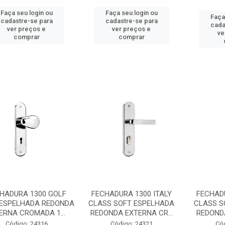
Faça seu login ou
Faça seu login ou
Faça
cadastre-se para
cadastre-se para
cada
ver preços e
ver preços e
ve
comprar
comprar
HADURA 1300 GOLF
FECHADURA 1300 ITALY
FECHADU
 ESPELHADA REDONDA
CLASS SOFT ESPELHADA
CLASS S
ERNA CROMADA 1...
REDONDA EXTERNA CR...
REDONDA
Código: 24316
Código: 24321
Có