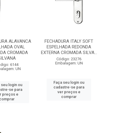
URA ALAVANCA
FECHADURA ITALY SOFT
LHADA OVAL
ESPELHADA REDONDA
DA CROMADA
EXTERNA CROMADA SILVA...
SILVANA
Código: 23276
Embalagem: UN
digo: 6144
alagem: UN
Faça seu login ou
 seu login ou
cadastre-se para
stre-se para
ver preços e
r preços e
comprar
comprar