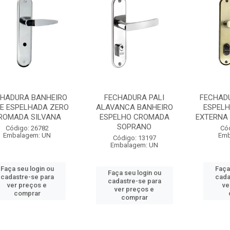
CHADURA BANHEIRO
FECHADURA PALI
FECHADU
LE ESPELHADA ZERO
ALAVANCA BANHEIRO
ESPEL
ROMADA SILVANA
ESPELHO CROMADA
EXTERNA 
SOPRANO
Código: 26782
Có
Embalagem: UN
Emb
Código: 13197
Embalagem: UN
Faça seu login ou
Faça
Faça seu login ou
cadastre-se para
cada
cadastre-se para
ver preços e
ve
ver preços e
comprar
comprar