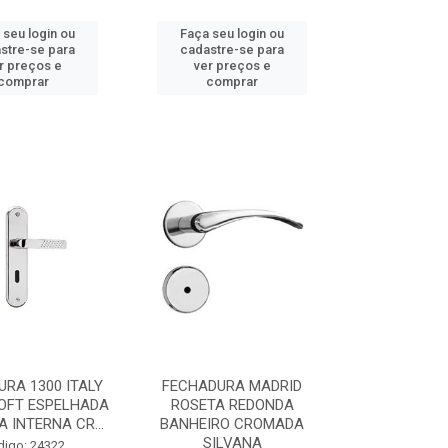
 seu login ou
Faça seu login ou
stre-se para
cadastre-se para
r preços e
ver preços e
comprar
comprar
RA 1300 ITALY
FECHADURA MADRID
OFT ESPELHADA
ROSETA REDONDA
 INTERNA CR...
BANHEIRO CROMADA
SILVANA
digo: 24322