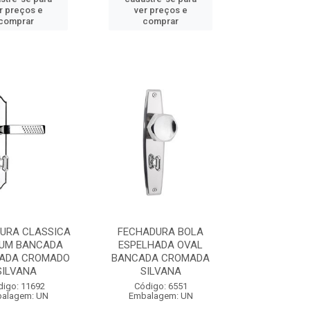
r preços e
ver preços e
comprar
comprar
URA CLASSICA
FECHADURA BOLA
IUM BANCADA
ESPELHADA OVAL
HADA CROMADO
BANCADA CROMADA
SILVANA
SILVANA
digo: 11692
Código: 6551
alagem: UN
Embalagem: UN