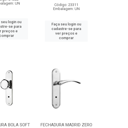
alagem: UN
Código: 23311
Embalagem: UN
 seu login ou
Faça seu login ou
stre-se para
cadastre-se para
r preços e
ver preços e
comprar
comprar
URA BOLA SOFT
FECHADURA MADRID ZERO