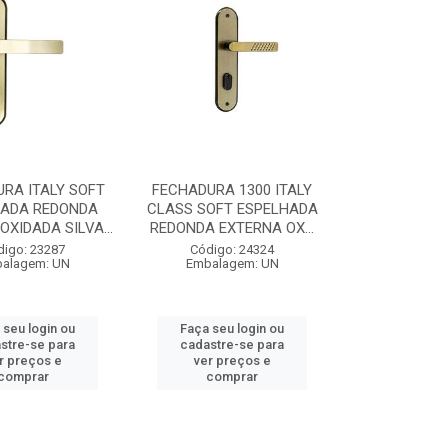
RA ITALY SOFT
FECHADURA 1300 ITALY
HADA REDONDA
CLASS SOFT ESPELHADA
OXIDADA SILVA...
REDONDA EXTERNA OX...
digo: 23287
Código: 24324
alagem: UN
Embalagem: UN
 seu login ou
Faça seu login ou
stre-se para
cadastre-se para
r preços e
ver preços e
comprar
comprar