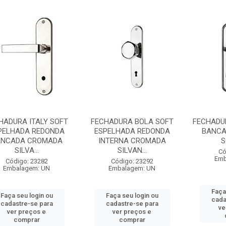
HADURA ITALY SOFT
FECHADURA BOLA SOFT
FECHADU
PELHADA REDONDA
ESPELHADA REDONDA
BANCA
ANCADA CROMADA
INTERNA CROMADA
S
SILVA...
SILVAN...
Có
Emb
Código: 23282
Código: 23292
Embalagem: UN
Embalagem: UN
Faça
Faça seu login ou
Faça seu login ou
cada
cadastre-se para
cadastre-se para
ve
ver preços e
ver preços e
comprar
comprar