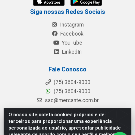
Siga nossas Redes Sociais
Instagram
Facebook
YouTube
LinkedIn
Fale Conosco
(75) 3604-9000
(75) 3604-9000
sac@mercante.com.br
O nosso site coleta cookies próprios e de
terceiros para proporcionar uma experiência
Mercante Distribuidora - Rua Mercante, 699 - Aviário, Feira de
personalizada ao usuário, apresentar publicidade
Santana/BA - CEP 44.096-218 - CNPJ 96.755.848/0001-08
relevante de acordo com o seu perfil e melhorar a