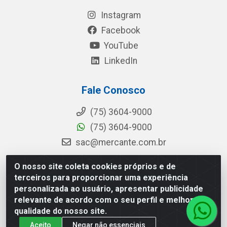
Instagram
Facebook
YouTube
LinkedIn
Fale Conosco
(75) 3604-9000
(75) 3604-9000
sac@mercante.com.br
O nosso site coleta cookies próprios e de
terceiros para proporcionar uma experiência
Mercante Distribuidora - Rua Mercante, 699 - Aviário, Feira de
personalizada ao usuário, apresentar publicidade
Santana/BA - CEP 44.096-218 - CNPJ 96.755.848/0001-08
relevante de acordo com o seu perfil e melhorar a
qualidade do nosso site.
Aceito
Negar não essenciais