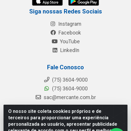
Siga nossas Redes Sociais
Instagram
Facebook
YouTube
LinkedIn
Fale Conosco
(75) 3604-9000
(75) 3604-9000
sac@mercante.com.br
O nosso site coleta cookies próprios e de
terceiros para proporcionar uma experiência
Mercante Distribuidora - Rua Mercante, 699 - Aviário, Feira de
personalizada ao usuário, apresentar publicidade
Santana/BA - CEP 44.096-218 - CNPJ 96.755.848/0001-08
relevante de acordo com o seu perfil e melhorar a