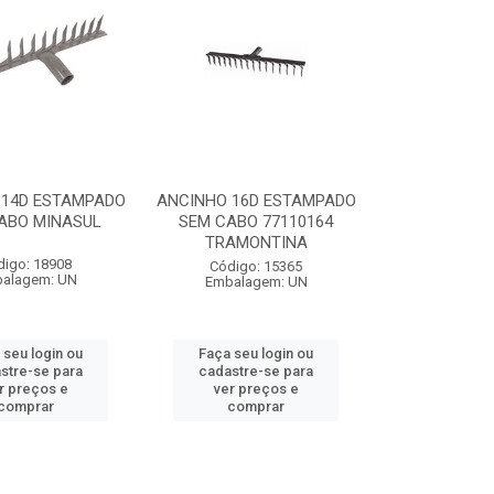
 14D ESTAMPADO
ANCINHO 16D ESTAMPADO
ABO MINASUL
SEM CABO 77110164
TRAMONTINA
digo: 18908
Código: 15365
alagem: UN
Embalagem: UN
 seu login ou
Faça seu login ou
stre-se para
cadastre-se para
r preços e
ver preços e
comprar
comprar