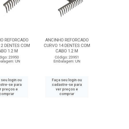
HO REFORCADO
ANCINHO REFORCADO
12 DENTES COM
CURVO 14 DENTES COM
BO 1.2 M
CABO 1.2 M
digo: 23950
Código: 23951
alagem: UN
Embalagem: UN
 seu login ou
Faça seu login ou
stre-se para
cadastre-se para
r preços e
ver preços e
comprar
comprar