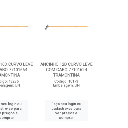
16D CURVO LEVE
ANCINHO 12D CURVO LEVE
ABO 77101664
COM CABO 77101624
AMONTINA
TRAMONTINA
digo: 13236
Código: 10173
alagem: UN
Embalagem: UN
 seu login ou
Faça seu login ou
stre-se para
cadastre-se para
r preços e
ver preços e
comprar
comprar