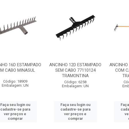
NHO 16D ESTAMPADO
ANCINHO 12D ESTAMPADO
ANCINHO 
EM CABO MINASUL
SEM CABO 77110124
COM C
TRAMONTINA
TR
Código: 18909
Código: 6258
Có
Embalagem: UN
Embalagem: UN
Emb
Faça seu login ou
Faça seu login ou
Faça
cadastre-se para
cadastre-se para
cada
ver preços e
ver preços e
ve
comprar
comprar