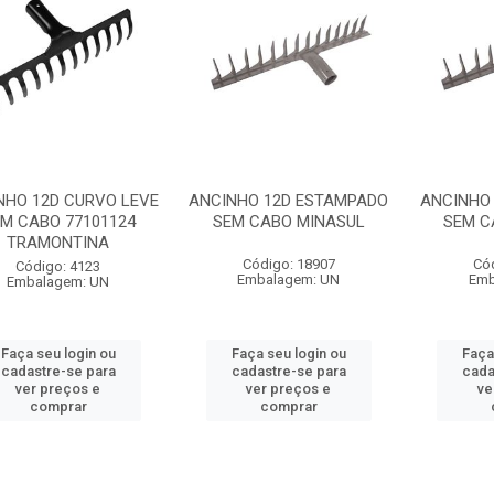
NHO 12D CURVO LEVE
ANCINHO 12D ESTAMPADO
ANCINHO
M CABO 77101124
SEM CABO MINASUL
SEM C
TRAMONTINA
Código: 18907
Có
Código: 4123
Embalagem: UN
Emb
Embalagem: UN
Faça seu login ou
Faça seu login ou
Faça
cadastre-se para
cadastre-se para
cada
ver preços e
ver preços e
ve
comprar
comprar