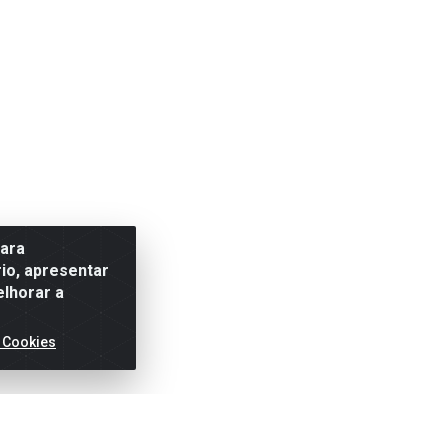
para
io, apresentar
elhorar a
 Cookies