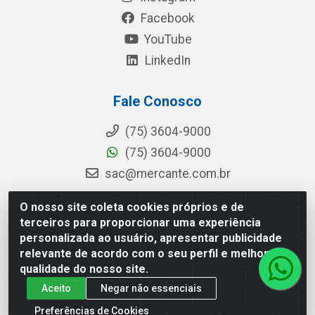
Facebook
YouTube
LinkedIn
Fale Conosco
(75) 3604-9000
(75) 3604-9000
sac@mercante.com.br
O nosso site coleta cookies próprios e de
terceiros para proporcionar uma experiência
Mercante Distribuidora - Rua Mercante, 699 - Aviário, Feira de
personalizada ao usuário, apresentar publicidade
Santana/BA - CEP 44.096-218 - CNPJ 96.755.848/0001-08
relevante de acordo com o seu perfil e melhorar a
qualidade do nosso site.
Aceito
Negar não essenciais
Preferências de Cookies