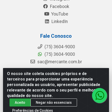
Facebook
YouTube
LinkedIn
Fale Conosco
(75) 3604-9000
(75) 3604-9000
sac@mercante.com.br
O nosso site coleta cookies próprios e de
terceiros para proporcionar uma experiência
Mercante Distribuidora - Rua Mercante, 699 - Aviário, Feira de
personalizada ao usuário, apresentar publicidade
Santana/BA - CEP 44.096-218 - CNPJ 96.755.848/0001-08
relevante de acordo com o seu perfil e melhorar a
qualidade do nosso site.
Aceito
Negar não essenciais
Preferências de Cookies