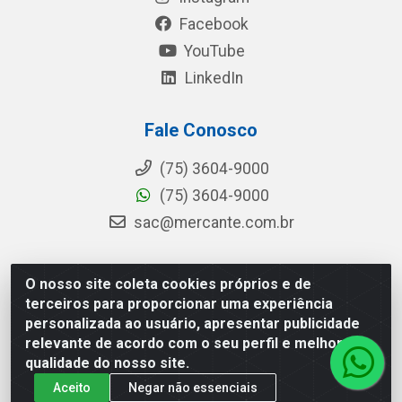
Facebook
YouTube
LinkedIn
Fale Conosco
(75) 3604-9000
(75) 3604-9000
sac@mercante.com.br
O nosso site coleta cookies próprios e de
Mercante Distribuidora - Rua Mercante, 699 - Aviário,
terceiros para proporcionar uma experiência
Feira de Santana/BA - CEP 44.096-218 - CNPJ
personalizada ao usuário, apresentar publicidade
96.755.848/0001-08
relevante de acordo com o seu perfil e melhorar a
qualidade do nosso site.
Aceito
Negar não essenciais