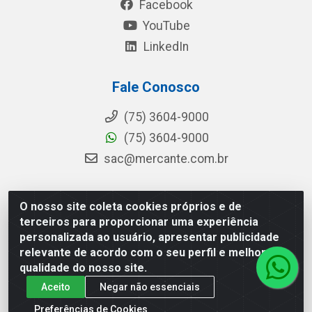
Facebook
YouTube
LinkedIn
Fale Conosco
(75) 3604-9000
(75) 3604-9000
sac@mercante.com.br
O nosso site coleta cookies próprios e de
Mercante Distribuidora - Rua Mercante, 699 - Aviário,
terceiros para proporcionar uma experiência
Feira de Santana/BA - CEP 44.096-218 - CNPJ
personalizada ao usuário, apresentar publicidade
96.755.848/0001-08
relevante de acordo com o seu perfil e melhorar a
qualidade do nosso site.
Aceito
Negar não essenciais
Preferências de Cookies