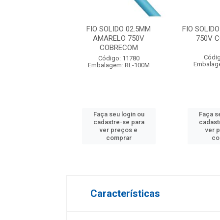
OLIDO 02.5MM
FIO SOLIDO 02.5MM
FIO SOLID
MELHO 750V
AMARELO 750V
750V 
OBRECOM
COBRECOM
Códig
digo: 11785
Código: 11780
Embalag
agem: RL-100M
Embalagem: RL-100M
 seu login ou
Faça seu login ou
Faça se
astre-se para
cadastre-se para
cadast
er preços e
ver preços e
ver 
comprar
comprar
co
Características