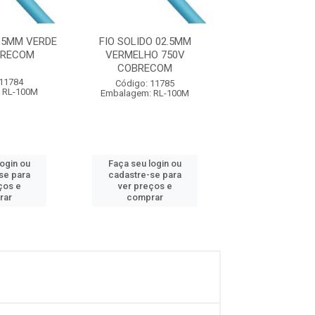
2.5MM VERDE
FIO SOLIDO 02.5MM
FIO SOLIDO 
BRECOM
VERMELHO 750V
AMARELO 7
COBRECOM
COBREC
 11784
Código: 11785
Código: 11
 RL-100M
Embalagem: RL-100M
Embalagem: R
login ou
Faça seu login ou
Faça seu log
se para
cadastre-se para
cadastre-se 
ços e
ver preços e
ver preços
rar
comprar
comprar