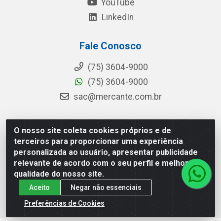
YouTube
LinkedIn
Fale Conosco
(75) 3604-9000
(75) 3604-9000
sac@mercante.com.br
O nosso site coleta cookies próprios e de
Mercante Distribuidora - Rua Mercante, 699 - Aviário,
terceiros para proporcionar uma experiência
Feira de Santana/BA - CEP 44.096-218 - CNPJ
personalizada ao usuário, apresentar publicidade
96.755.848/0001-08
relevante de acordo com o seu perfil e melhorar a
qualidade do nosso site.
Aceito
Negar não essenciais
Preferências de Cookies