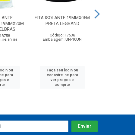
OLANTE
FITA ISOLANTE 19MMX05M
FITA ISOLANTE 
 19MMX20M
PRETA LEGRAND
PRETA 912I 
DELBRAS
Código: 17538
Código: 26
 18758
Embalagem: UN-10UN
Embalagem: U
 UN-10UN
login ou
Faça seu login ou
Faça seu log
se para
cadastre-se para
cadastre-se 
ços e
ver preços e
ver preços
rar
comprar
comprar