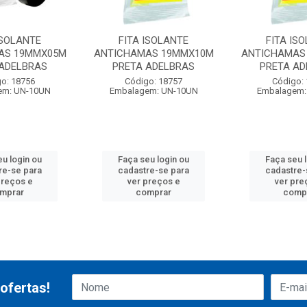
ISOLANTE
FITA ISOLANTE
FITA IS
AS 19MMX05M
ANTICHAMAS 19MMX10M
ANTICHAMAS
 ADELBRAS
PRETA ADELBRAS
PRETA A
o: 18756
Código: 18757
Código:
em: UN-10UN
Embalagem: UN-10UN
Embalagem:
u login ou
Faça seu login ou
Faça seu 
re-se para
cadastre-se para
cadastre-
preços e
ver preços e
ver pre
mprar
comprar
comp
ofertas!