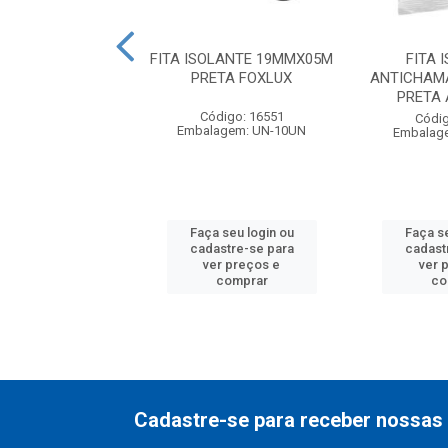
OLANTE 18MMX20M
FITA ISOLANTE 19MMX05M
FITA 
HAMA POTE COM
PRETA FOXLUX
ANTICHAM
DADE THOMPS...
PRETA
Código: 16551
digo: 24947
Códig
Embalagem: UN-10UN
agem: PT-25UN
Embalag
 seu login ou
Faça seu login ou
Faça se
astre-se para
cadastre-se para
cadast
er preços e
ver preços e
ver 
comprar
comprar
co
Cadastre-se para receber nossas 