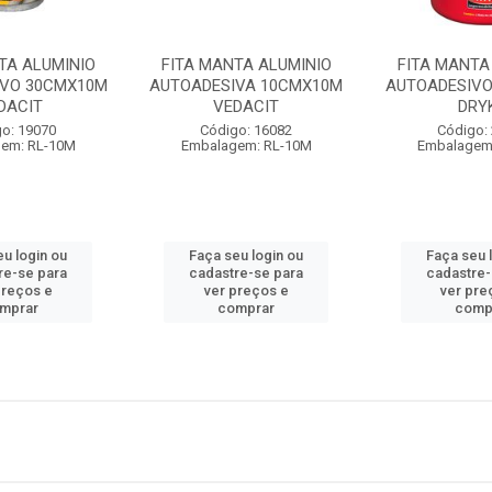
TA ALUMINIO
FITA MANTA ALUMINIO
FITA MANTA
IVO 30CMX10M
AUTOADESIVA 10CMX10M
AUTOADESIV
DACIT
VEDACIT
DRY
o: 19070
Código: 16082
Código:
em: RL-10M
Embalagem: RL-10M
Embalagem
eu login ou
Faça seu login ou
Faça seu 
re-se para
cadastre-se para
cadastre-
preços e
ver preços e
ver pre
mprar
comprar
comp