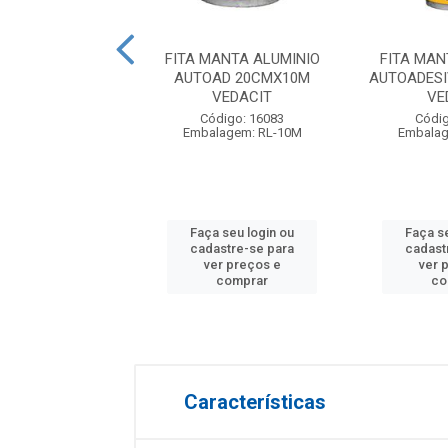
ANTA ALUMINIO
FITA MANTA ALUMINIO
FITA MAN
UDO 60CMX10M
AUTOAD 20CMX10M
AUTOADES
DRYKO
VEDACIT
VE
digo: 21045
Código: 16083
Códig
lagem: RL-10M
Embalagem: RL-10M
Embalag
 seu login ou
Faça seu login ou
Faça s
astre-se para
cadastre-se para
cadast
er preços e
ver preços e
ver 
comprar
comprar
co
Características