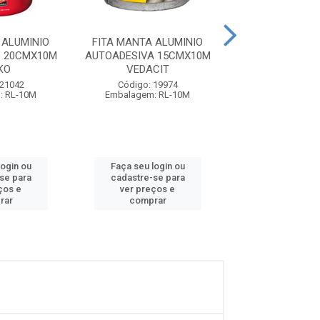
 ALUMINIO
FITA MANTA ALUMINIO
FITA ALUM
O 20CMX10M
AUTOADESIVA 15CMX10M
AUTOADESIVA U
KO
VEDACIT
20CMX6MM 10 M
BOR...
 21042
Código: 19974
: RL-10M
Embalagem: RL-10M
Código: 26
Embalagem: R
login ou
Faça seu login ou
Faça seu log
se para
cadastre-se para
cadastre-se
ços e
ver preços e
ver preços
rar
comprar
compra