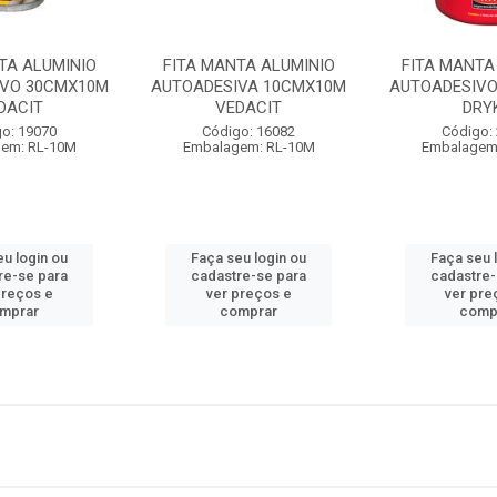
TA ALUMINIO
FITA MANTA ALUMINIO
FITA MANTA
IVO 30CMX10M
AUTOADESIVA 10CMX10M
AUTOADESIV
DACIT
VEDACIT
DRY
o: 19070
Código: 16082
Código:
em: RL-10M
Embalagem: RL-10M
Embalagem
eu login ou
Faça seu login ou
Faça seu 
re-se para
cadastre-se para
cadastre-
preços e
ver preços e
ver pre
mprar
comprar
comp