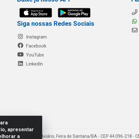
Siga nossas Redes Sociais
Instagram
Facebook
YouTube
LinkedIn
para
io, apresentar
elhorar a
- Rua Mercante, 699 - Aviário, Feira de Santana/BA - CEP 44.096-218 -