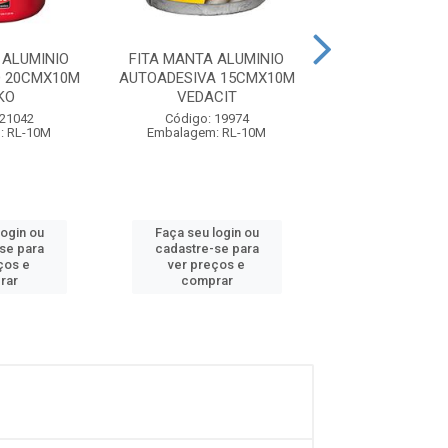
 ALUMINIO
FITA MANTA ALUMINIO
FITA ALUM
O 20CMX10M
AUTOADESIVA 15CMX10M
AUTOADESIVA U
KO
VEDACIT
20CMX6MM 10 M
BOR...
 21042
Código: 19974
: RL-10M
Embalagem: RL-10M
Código: 26
Embalagem: R
login ou
Faça seu login ou
Faça seu log
se para
cadastre-se para
cadastre-se
ços e
ver preços e
ver preços
rar
comprar
compra