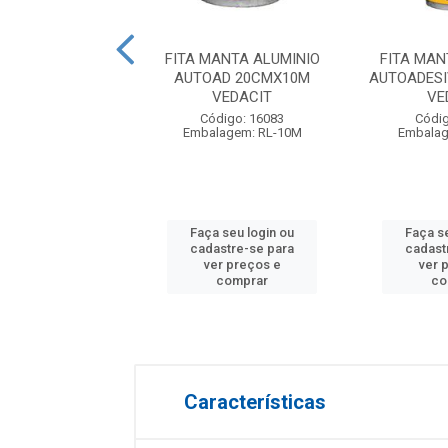
A ASFALTICA
FITA MANTA ALUMINIO
FITA MAN
ER 3MM 10M TIPO
AUTOAD 20CMX10M
AUTOADES
II QBORG
VEDACIT
VE
digo: 25754
Código: 16083
Códig
lagem: RL-10M
Embalagem: RL-10M
Embalag
 seu login ou
Faça seu login ou
Faça s
astre-se para
cadastre-se para
cadast
er preços e
ver preços e
ver 
comprar
comprar
co
Características