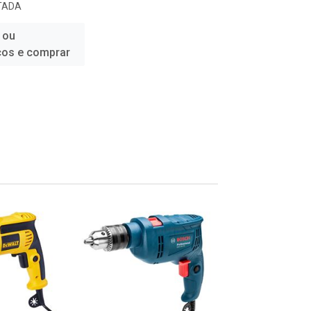
TADA
 ou
ços e comprar