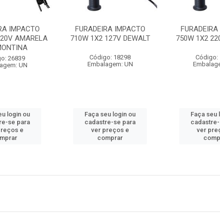
RA IMPACTO
FURADEIRA IMPACTO
FURADEIRA
220V AMARELA
710W 1X2 127V DEWALT
750W 1X2 22
ONTINA
Código: 18298
Código:
o: 26839
Embalagem: UN
Embalag
agem: UN
eu login ou
Faça seu login ou
Faça seu 
re-se para
cadastre-se para
cadastre-
preços e
ver preços e
ver pre
mprar
comprar
comp