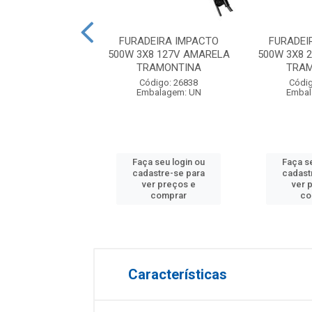
EIRA IMPACTO
FURADEIRA IMPACTO
FURADEI
X8 127V COM 09
500W 3X8 127V AMARELA
500W 3X8 
 BLACK&DECKER
TRAMONTINA
TRAM
digo: 21052
Código: 26838
Códig
balagem: UN
Embalagem: UN
Embal
 seu login ou
Faça seu login ou
Faça s
astre-se para
cadastre-se para
cadast
er preços e
ver preços e
ver 
comprar
comprar
co
Características