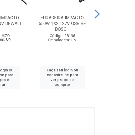
 IMPACTO
FURADEIRA IMPACTO
FURADEIRA I
0V DEWALT
550W 1X2 127V GSB RE
450W 3X8 220V
BOSCH
BOSCH
 18299
Código: 28196
Código: 28
em: UN
Embalagem: UN
Embalagem:
login ou
Faça seu login ou
Faça seu log
se para
cadastre-se para
cadastre-se
ços e
ver preços e
ver preços
rar
comprar
compra