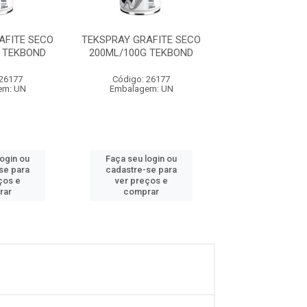
AFITE SECO
TEKSPRAY GRAFITE SECO
TEKSPRAY GRAF
 TEKBOND
200ML/100G TEKBOND
200ML/100G T
 26177
Código: 26177
Código: 26
em: UN
Embalagem: UN
Embalagem:
login ou
Faça seu login ou
Faça seu log
se para
cadastre-se para
cadastre-se 
ços e
ver preços e
ver preços
rar
comprar
comprar