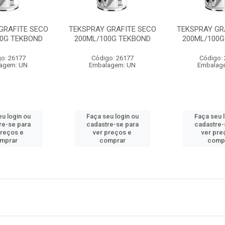
GRAFITE SECO
TEKSPRAY GRAFITE SECO
TEKSPRAY GR
00G TEKBOND
200ML/100G TEKBOND
200ML/100G
o: 26177
Código: 26177
Código:
agem: UN
Embalagem: UN
Embalag
u login ou
Faça seu login ou
Faça seu 
re-se para
cadastre-se para
cadastre-
preços e
ver preços e
ver pre
mprar
comprar
comp