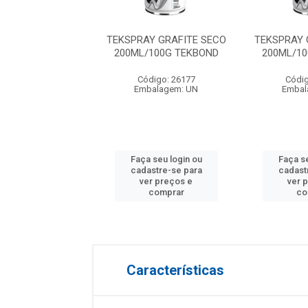
Y GRAFITE SECO
TEKSPRAY GRAFITE SECO
TEKSPRAY 
/100G TEKBOND
200ML/100G TEKBOND
200ML/1
digo: 26177
Código: 26177
Códig
balagem: UN
Embalagem: UN
Embal
 seu login ou
Faça seu login ou
Faça se
astre-se para
cadastre-se para
cadast
er preços e
ver preços e
ver 
comprar
comprar
co
Características