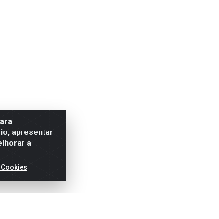
para
io, apresentar
elhorar a
 Cookies