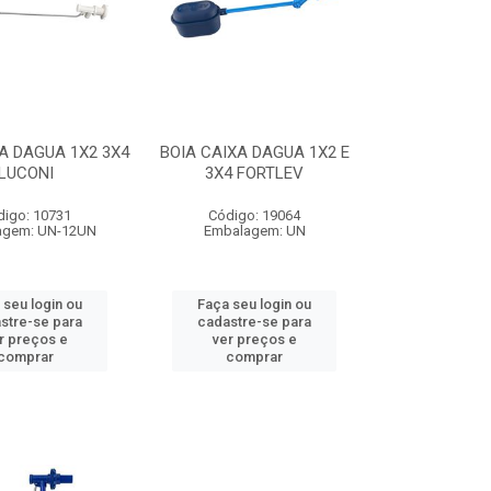
A DAGUA 1X2 3X4
BOIA CAIXA DAGUA 1X2 E
LUCONI
3X4 FORTLEV
digo: 10731
Código: 19064
agem: UN-12UN
Embalagem: UN
 seu login ou
Faça seu login ou
stre-se para
cadastre-se para
r preços e
ver preços e
comprar
comprar