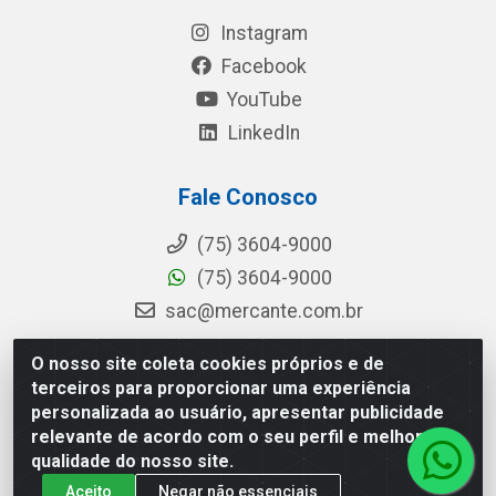
Instagram
Facebook
YouTube
LinkedIn
Fale Conosco
(75) 3604-9000
(75) 3604-9000
sac@mercante.com.br
O nosso site coleta cookies próprios e de
terceiros para proporcionar uma experiência
Mercante Distribuidora - Rua Mercante, 699 - Aviário, Feira de
personalizada ao usuário, apresentar publicidade
Santana/BA - CEP 44.096-218 - CNPJ 96.755.848/0001-08
relevante de acordo com o seu perfil e melhorar a
qualidade do nosso site.
Aceito
Negar não essenciais