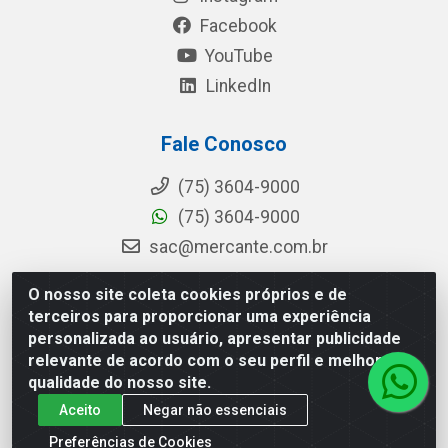
Facebook
YouTube
LinkedIn
Fale Conosco
(75) 3604-9000
(75) 3604-9000
sac@mercante.com.br
O nosso site coleta cookies próprios e de
terceiros para proporcionar uma experiência
Mercante Distribuidora - Rua Mercante, 699 - Aviário, Feira de
personalizada ao usuário, apresentar publicidade
Santana/BA - CEP 44.096-218 - CNPJ 96.755.848/0001-08
relevante de acordo com o seu perfil e melhorar a
qualidade do nosso site.
Aceito
Negar não essenciais
Preferências de Cookies