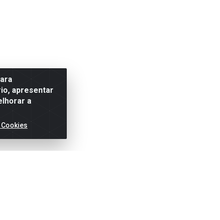
para
io, apresentar
elhorar a
 Cookies