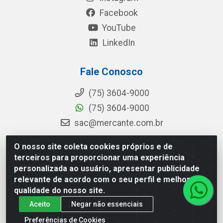
Facebook
YouTube
LinkedIn
Fale Conosco
(75) 3604-9000
(75) 3604-9000
sac@mercante.com.br
O nosso site coleta cookies próprios e de
terceiros para proporcionar uma experiência
Mercante Distribuidora - Rua Mercante, 699 - Aviário, Feira de
personalizada ao usuário, apresentar publicidade
Santana/BA - CEP 44.096-218 - CNPJ 96.755.848/0001-08
relevante de acordo com o seu perfil e melhorar a
qualidade do nosso site.
Aceito
Negar não essenciais
Preferências de Cookies