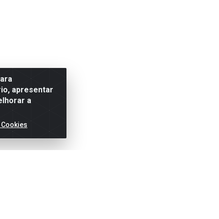
para
io, apresentar
elhorar a
 Cookies