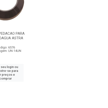
VEDACAO PARA
 DAGUA ASTRA
digo: 6576
agem: UN-14UN
 seu login ou
stre-se para
r preços e
comprar