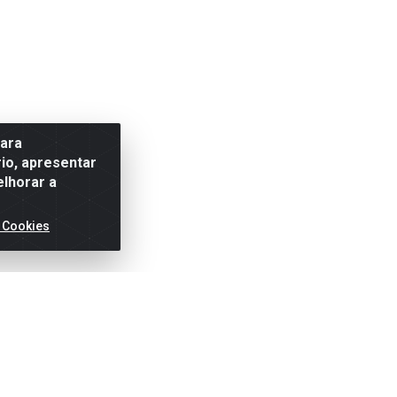
para
io, apresentar
elhorar a
 Cookies