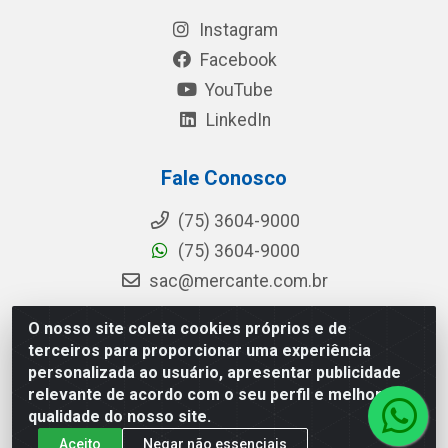
Instagram
Facebook
YouTube
LinkedIn
Fale Conosco
(75) 3604-9000
(75) 3604-9000
sac@mercante.com.br
O nosso site coleta cookies próprios e de
terceiros para proporcionar uma experiência
Mercante Distribuidora - Rua Mercante, 699 - Aviário, Feira de
personalizada ao usuário, apresentar publicidade
Santana/BA - CEP 44.096-218 - CNPJ 96.755.848/0001-08
relevante de acordo com o seu perfil e melhorar a
qualidade do nosso site.
Aceito
Negar não essenciais