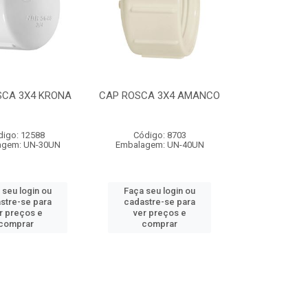
SCA 3X4 KRONA
CAP ROSCA 3X4 AMANCO
digo: 12588
Código: 8703
agem: UN-30UN
Embalagem: UN-40UN
 seu login ou
Faça seu login ou
stre-se para
cadastre-se para
r preços e
ver preços e
comprar
comprar