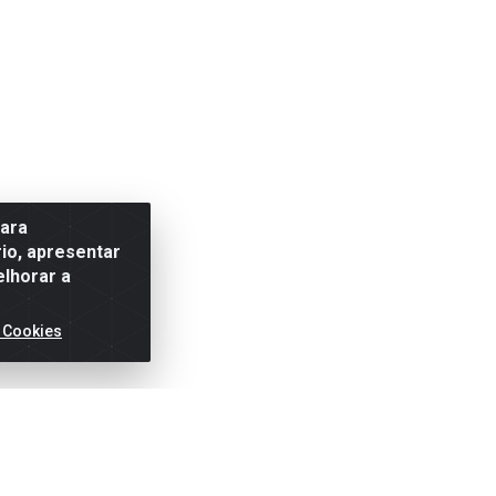
para
io, apresentar
elhorar a
 Cookies