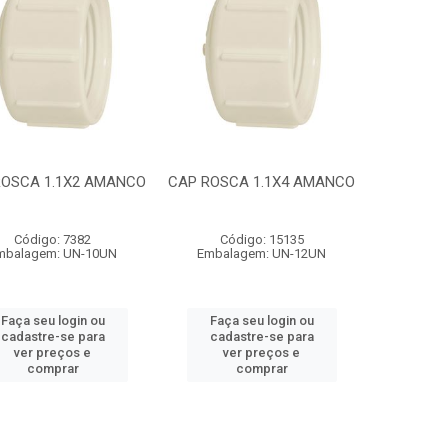
ROSCA 1.1X2 AMANCO
CAP ROSCA 1.1X4 AMANCO
Código: 7382
Código: 15135
mbalagem: UN-10UN
Embalagem: UN-12UN
Faça seu login ou
Faça seu login ou
cadastre-se para
cadastre-se para
ver preços e
ver preços e
comprar
comprar