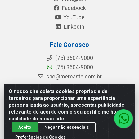
Facebook
YouTube
LinkedIn
Fale Conosco
(75) 3604-9000
(75) 3604-9000
sac@mercante.com.br
O nosso site coleta cookies próprios e de
terceiros para proporcionar uma experiência
Mercante Distribuidora - Rua Mercante, 699 - Aviário, Feira de
personalizada ao usuário, apresentar publicidade
Santana/BA - CEP 44.096-218 - CNPJ 96.755.848/0001-08
relevante de acordo com o seu perfil e melhorar a
qualidade do nosso site.
Aceito
Negar não essenciais
Preferências de Cookies