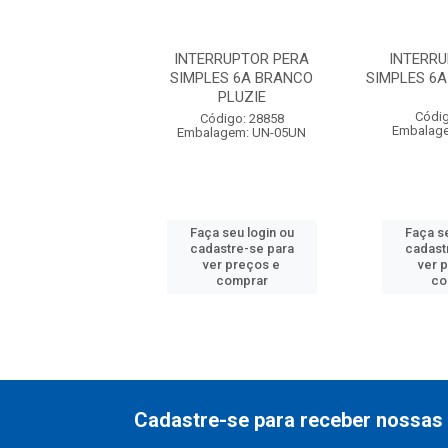
RRUPTOR PERA
INTERRUPTOR PERA
INTERR
6A PRETO PLUZIE
SIMPLES 6A BRANCO
SIMPLES 6A
PLUZIE
digo: 28859
Códig
Código: 28858
agem: UN-05UN
Embalag
Embalagem: UN-05UN
 seu login ou
Faça seu login ou
Faça se
astre-se para
cadastre-se para
cadast
er preços e
ver preços e
ver 
comprar
comprar
co
Cadastre-se para receber nossas 