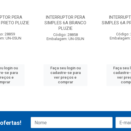
UPTOR PERA
INTERRUPTOR PERA
INTERRUPT
 PRETO PLUZIE
SIMPLES 6A BRANCO
SIMPLES 6A P
PLUZIE
o: 28859
Código:
Código: 28858
em: UN-05UN
Embalagem:
Embalagem: UN-05UN
u login ou
Faça seu login ou
Faça seu 
re-se para
cadastre-se para
cadastre-
preços e
ver preços e
ver pre
mprar
comprar
comp
ofertas!