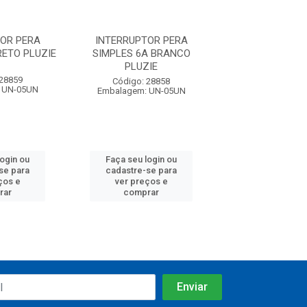
OR PERA
INTERRUPTOR PERA
INTERRUPTOR
RETO PLUZIE
SIMPLES 6A BRANCO
SIMPLES 6A PRE
PLUZIE
 28859
Código: 28
Código: 28858
 UN-05UN
Embalagem: U
Embalagem: UN-05UN
login ou
Faça seu login ou
Faça seu log
se para
cadastre-se para
cadastre-se 
ços e
ver preços e
ver preços
rar
comprar
comprar