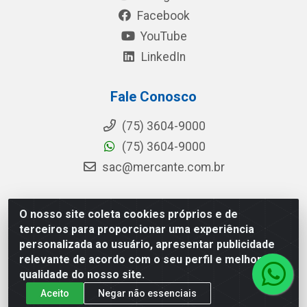
Facebook
YouTube
LinkedIn
Fale Conosco
(75) 3604-9000
(75) 3604-9000
sac@mercante.com.br
O nosso site coleta cookies próprios e de
Mercante Distribuidora - Rua Mercante, 699 - Aviário,
terceiros para proporcionar uma experiência
Feira de Santana/BA - CEP 44.096-218 - CNPJ
personalizada ao usuário, apresentar publicidade
96.755.848/0001-08
relevante de acordo com o seu perfil e melhorar a
qualidade do nosso site.
Aceito
Negar não essenciais