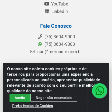
YouTube
LinkedIn
Fale Conosco
(75) 3604-9000
(75) 3604-9000
sac@mercante.com.br
O nosso site coleta cookies próprios e de
Mercante Distribuidora - Rua Mercante, 699 - Aviário,
terceiros para proporcionar uma experiência
Feira de Santana/BA - CEP 44.096-218 - CNPJ
personalizada ao usuário, apresentar publicidade
96.755.848/0001-08
relevante de acordo com o seu perfil e melhorar a
qualidade do nosso site.
Aceito
Negar não essenciais
Preferências de Cookies