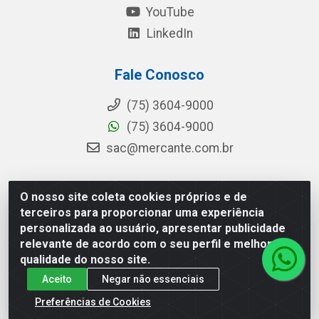
YouTube
LinkedIn
Fale Conosco
(75) 3604-9000
(75) 3604-9000
sac@mercante.com.br
O nosso site coleta cookies próprios e de
Mercante Distribuidora - Rua Mercante, 699 - Aviário,
terceiros para proporcionar uma experiência
Feira de Santana/BA - CEP 44.096-218 - CNPJ
personalizada ao usuário, apresentar publicidade
96.755.848/0001-08
relevante de acordo com o seu perfil e melhorar a
qualidade do nosso site.
Aceito
Negar não essenciais
Preferências de Cookies