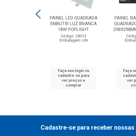
 LED QUADRADO
PAINEL LED QUADRADA
PAINEL B
OR LUZ BRANCA
EMBUTIR LUZ BRANCA
QUADRADO
ECO OUROLUX
18W POPLIGHT
298X298MM
digo: 29200
Código: 28513
Códig
balagem: UN
Embalagem: UN
Embal
 seu login ou
Faça seu login ou
Faça s
astre-se para
cadastre-se para
cadast
er preços e
ver preços e
ver 
comprar
comprar
co
Cadastre-se para receber nossas 