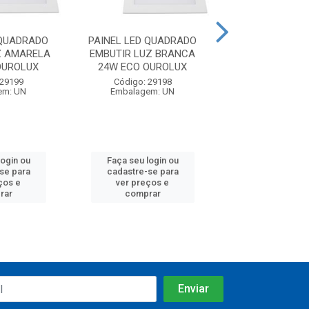
 QUADRADO
PAINEL LED QUADRADO
PAINEL LED Q
Z AMARELA
EMBUTIR LUZ BRANCA
SOBREPOR BRA
OUROLUX
24W ECO OUROLUX
POPLIGH
 29199
Código: 29198
Código: 28
em: UN
Embalagem: UN
Embalagem:
login ou
Faça seu login ou
Faça seu log
se para
cadastre-se para
cadastre-se
ços e
ver preços e
ver preços
rar
comprar
compra