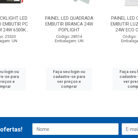
ACKLIGHT LED
PAINEL LED QUADRADA
PAINEL LED
 EMBUTIR PC
EMBUTIR BRANCA 24W
EMBUTIR LU
 24W 6500K...
POPLIGHT
24W ECO 
o: 25520
Código: 28514
Código:
agem: UN
Embalagem: UN
Embalag
eu login ou
Faça seu login ou
Faça seu 
re-se para
cadastre-se para
cadastre-
preços e
ver preços e
ver pre
mprar
comprar
comp
ofertas!