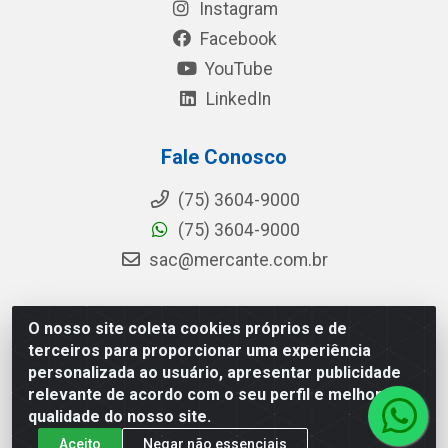
Instagram
Facebook
YouTube
LinkedIn
Fale Conosco
(75) 3604-9000
(75) 3604-9000
sac@mercante.com.br
O nosso site coleta cookies próprios e de
Mercante Distribuidora - Rua Mercante, 699 - Aviário,
terceiros para proporcionar uma experiência
Feira de Santana/BA - CEP 44.096-218 - CNPJ
personalizada ao usuário, apresentar publicidade
96.755.848/0001-08
relevante de acordo com o seu perfil e melhorar a
qualidade do nosso site.
Aceito
Negar não essenciais