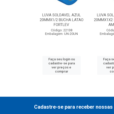
SOLDAVEL AZUL
LUVA SOLDAVEL AZUL
LUVA SO
/2 BUCHA LATAO
20MMX1/2 BUCHA LATAO
20MMX1X2 
FORTLEV
FORTLEV
AM
digo: 22139
Código: 22138
Códi
agem: UN-20UN
Embalagem: UN-20UN
Embalag
 seu login ou
Faça seu login ou
Faça se
astre-se para
cadastre-se para
cadast
er preços e
ver preços e
ver 
comprar
comprar
co
Cadastre-se para receber nossas 