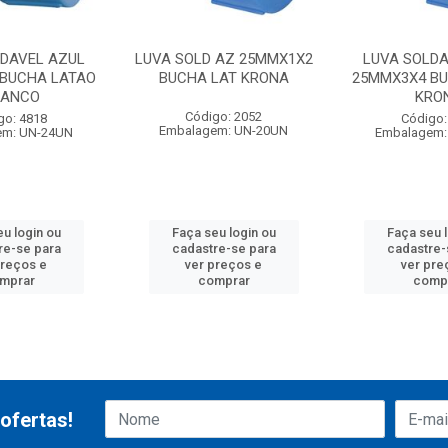
LDAVEL AZUL
LUVA SOLD AZ 25MMX1X2
LUVA SOLDA
BUCHA LATAO
BUCHA LAT KRONA
25MMX3X4 BU
ANCO
KRO
Código: 2052
go: 4818
Código:
Embalagem: UN-20UN
em: UN-24UN
Embalagem:
u login ou
Faça seu login ou
Faça seu 
re-se para
cadastre-se para
cadastre-
preços e
ver preços e
ver pre
mprar
comprar
comp
ofertas!