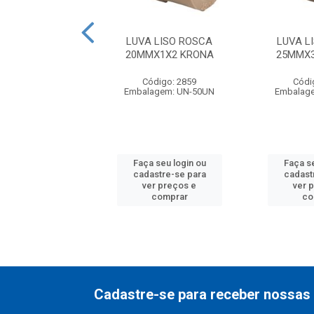
SOLDAVEL LISO
LUVA LISO ROSCA
LUVA L
A 40MMX1.1X4
20MMX1X2 KRONA
25MMX3
AMANCO
Código: 2859
Códi
ódigo: 4841
Embalagem: UN-50UN
Embalag
agem: UN-15UN
 seu login ou
Faça seu login ou
Faça se
astre-se para
cadastre-se para
cadast
er preços e
ver preços e
ver 
comprar
comprar
co
Cadastre-se para receber nossas 