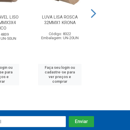
VEL LISO
LUVA LISA ROSCA
LUVA SOLDAV
5MMX3X4
32MMX1 KRONA
ROSCA 25X3X4 
NCO
Código: 8322
Código: 25
 4839
Embalagem: UN-20UN
Embalagem: U
 UN-50UN
login ou
Faça seu login ou
Faça seu log
se para
cadastre-se para
cadastre-se 
ços e
ver preços e
ver preços
rar
comprar
comprar