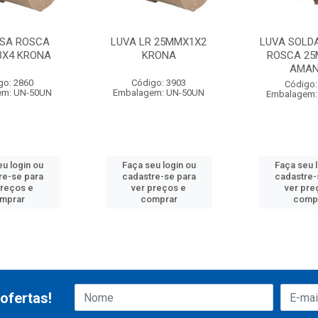
ISA ROSCA
LUVA LR 25MMX1X2
LUVA SOLDA
X4 KRONA
KRONA
ROSCA 2
AMA
go: 2860
Código: 3903
Código:
em: UN-50UN
Embalagem: UN-50UN
Embalagem:
u login ou
Faça seu login ou
Faça seu 
re-se para
cadastre-se para
cadastre-
preços e
ver preços e
ver pre
mprar
comprar
comp
ofertas!