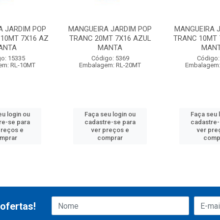
A JARDIM POP
MANGUEIRA JARDIM POP
MANGUEIRA 
10MT 7X16 AZ
TRANC 20MT 7X16 AZUL
TRANC 10MT 
ANTA
MANTA
MAN
o: 15335
Código: 5369
Código:
em: RL-10MT
Embalagem: RL-20MT
Embalagem:
eu login ou
Faça seu login ou
Faça seu 
re-se para
cadastre-se para
cadastre-
preços e
ver preços e
ver pre
mprar
comprar
comp
ofertas!