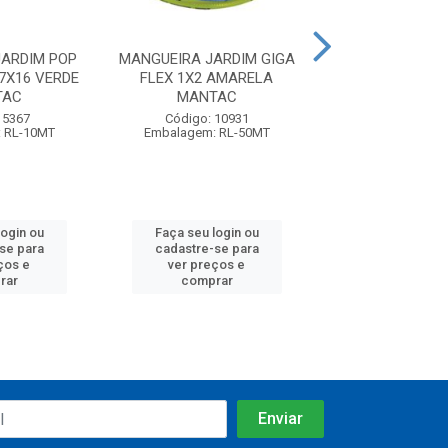
JARDIM POP
MANGUEIRA JARDIM GIGA
MANGUEIRA JAR
7X16 VERDE
FLEX 1X2 AMARELA
FLEX 1X2 LA
TAC
MANTAC
MANTA
 5367
Código: 10931
Código: 13
 RL-10MT
Embalagem: RL-50MT
Embalagem: RL
login ou
Faça seu login ou
Faça seu log
se para
cadastre-se para
cadastre-se
ços e
ver preços e
ver preços
rar
comprar
compra