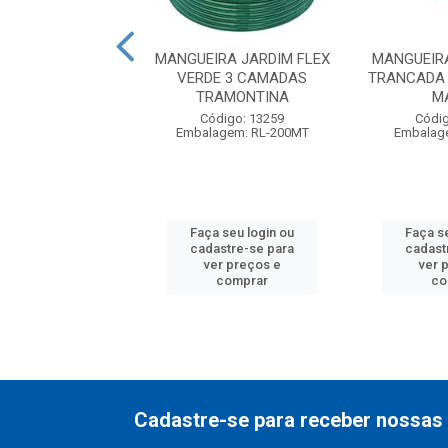
UEIRA JARDIM
MANGUEIRA JARDIM FLEX
MANGUEIR
FLEX 1X2 AZUL
VERDE 3 CAMADAS
TRANCADA 
MANTAC
TRAMONTINA
M
digo: 17146
Código: 13259
Códig
agem: RL-50MT
Embalagem: RL-200MT
Embalag
 seu login ou
Faça seu login ou
Faça s
astre-se para
cadastre-se para
cadast
er preços e
ver preços e
ver 
comprar
comprar
co
Cadastre-se para receber nossas 